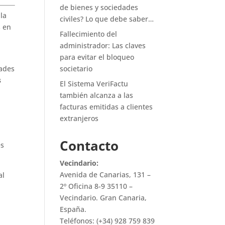
de bienes y sociedades
la
civiles? Lo que debe saber…
s en
Fallecimiento del
administrador: Las claves
para evitar el bloqueo
dades
societario
s
El Sistema VeriFactu
también alcanza a las
facturas emitidas a clientes
extranjeros
Contacto
es
Vecindario:
Avenida de Canarias, 131 –
al
2º Oficina 8-9 35110 –
Vecindario. Gran Canaria,
España.
Teléfonos: (+34) 928 759 839