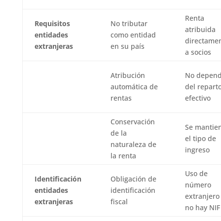
Renta
Requisitos
No tributar
atribuida
entidades
como entidad
directame
extranjeras
en su país
a socios
Atribución
No depen
automática de
del repart
rentas
efectivo
Conservación
Se mantie
de la
el tipo de
naturaleza de
ingreso
la renta
Uso de
Identificación
Obligación de
número
entidades
identificación
extranjero 
extranjeras
fiscal
no hay NIF