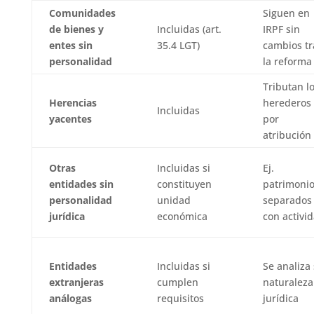
Comunidades
Siguen en
de bienes y
Incluidas (art.
IRPF sin
entes sin
35.4 LGT)
cambios tr
personalidad
la reforma
Tributan l
Herencias
herederos
Incluidas
yacentes
por
atribución
Otras
Incluidas si
Ej.
entidades sin
constituyen
patrimoni
personalidad
unidad
separados
jurídica
económica
con activi
Entidades
Incluidas si
Se analiza
extranjeras
cumplen
naturaleza
análogas
requisitos
jurídica