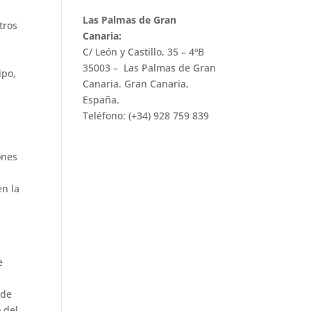
Las Palmas de Gran
tros
Canaria:
C/ León y Castillo, 35 – 4ºB
35003 – Las Palmas de Gran
ipo,
Canaria. Gran Canaria,
España.
Teléfono: (+34) 928 759 839
ones
en la
e
 de
 del