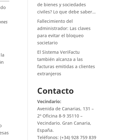
de bienes y sociedades
bado
civiles? Lo que debe saber…
Fallecimiento del
ones
administrador: Las claves
para evitar el bloqueo
societario
El Sistema VeriFactu
 la
también alcanza a las
ón
facturas emitidas a clientes
extranjeros
Contacto
Vecindario:
Avenida de Canarias, 131 –
2º Oficina 8-9 35110 –
Vecindario. Gran Canaria,
o
España.
resas
Teléfonos: (+34) 928 759 839