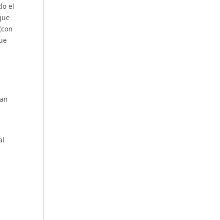
do el
 que
(con
que
yan
al