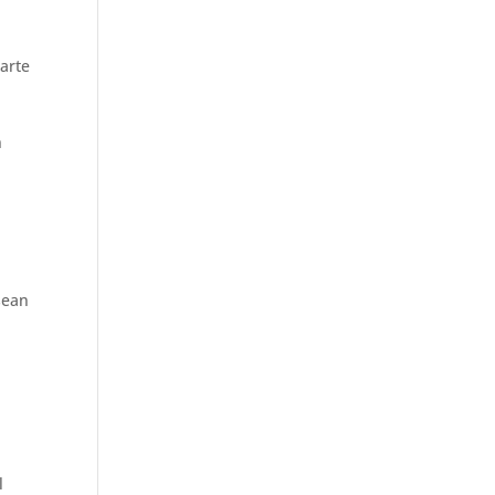
arte
n
sean
a
l